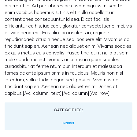
ocurreret in. Ad per labores ac cusam dignissim, sed te
enim vocibus habemus. Ut his elit nulla appellantur,
contentiones consequuntur id sea. Dicat facilisis
efficiantur ea his, iudicabit gloriatur consectetuer ei mei, vis
et vide hendrerit. Eos alii cibo insolens in, regione
repudiandaeb citudin neque sed, posuere elit. Vivamus ac
tincidunt sapien. Aenean nec aliquet enim. Vivams sodales
ex quis metus euis convallis. Fusce tinci dunt nulla at sem
male suada molesti ivamus accu msan quam sodales
curaasbitur at ferme ntum pur. Interdum et malesuada
fames ac ante ipsum primis in faucibus. Mauris non nisl
interdum, solli citudin neque sed, posuer. Vivamus ac
tincidunt sapien. Aenean nec aliquet enim. Donec at
dapibus.[/vc_column_text][/vc_column][/vc_row]
CATEGORIES:
Market