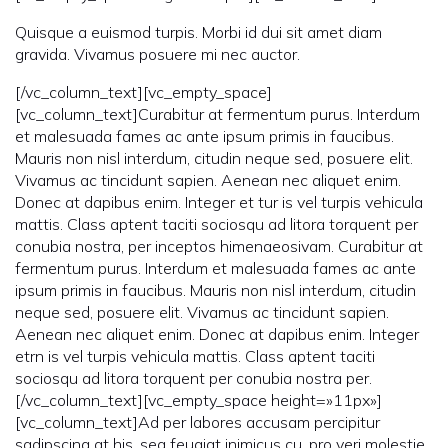
Quisque a euismod turpis. Morbi id dui sit amet diam
gravida. Vivamus posuere mi nec auctor.
[/vc_column_text][vc_empty_space]
[vc_column_text]Curabitur at fermentum purus. Interdum
et malesuada fames ac ante ipsum primis in faucibus.
Mauris non nisl interdum, citudin neque sed, posuere elit.
Vivamus ac tincidunt sapien. Aenean nec aliquet enim.
Donec at dapibus enim. Integer et tur is vel turpis vehicula
mattis. Class aptent taciti sociosqu ad litora torquent per
conubia nostra, per inceptos himenaeosivam. Curabitur at
fermentum purus. Interdum et malesuada fames ac ante
ipsum primis in faucibus. Mauris non nisl interdum, citudin
neque sed, posuere elit. Vivamus ac tincidunt sapien.
Aenean nec aliquet enim. Donec at dapibus enim. Integer
etrn is vel turpis vehicula mattis. Class aptent taciti
sociosqu ad litora torquent per conubia nostra per.
[/vc_column_text][vc_empty_space height=»11px»]
[vc_column_text]Ad per labores accusam percipitur
sadipscing at his, sea feugiat inimicus cu, pro veri molestie