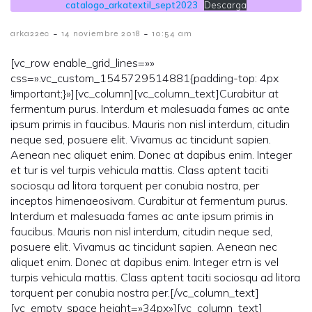
catalogo_arkatextil_sept2023
Descarga
-
-
arka22ec
14 noviembre 2018
10:54 am
[vc_row enable_grid_lines=»»
css=».vc_custom_1545729514881{padding-top: 4px
!important;}»][vc_column][vc_column_text]Curabitur at
fermentum purus. Interdum et malesuada fames ac ante
ipsum primis in faucibus. Mauris non nisl interdum, citudin
neque sed, posuere elit. Vivamus ac tincidunt sapien.
Aenean nec aliquet enim. Donec at dapibus enim. Integer
et tur is vel turpis vehicula mattis. Class aptent taciti
sociosqu ad litora torquent per conubia nostra, per
inceptos himenaeosivam. Curabitur at fermentum purus.
Interdum et malesuada fames ac ante ipsum primis in
faucibus. Mauris non nisl interdum, citudin neque sed,
posuere elit. Vivamus ac tincidunt sapien. Aenean nec
aliquet enim. Donec at dapibus enim. Integer etrn is vel
turpis vehicula mattis. Class aptent taciti sociosqu ad litora
torquent per conubia nostra per.[/vc_column_text]
[vc_empty_space height=»34px»][vc_column_text]