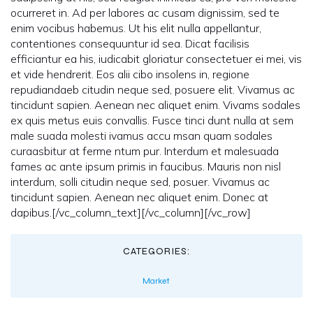
ocurreret in. Ad per labores ac cusam dignissim, sed te
enim vocibus habemus. Ut his elit nulla appellantur,
contentiones consequuntur id sea. Dicat facilisis
efficiantur ea his, iudicabit gloriatur consectetuer ei mei, vis
et vide hendrerit. Eos alii cibo insolens in, regione
repudiandaeb citudin neque sed, posuere elit. Vivamus ac
tincidunt sapien. Aenean nec aliquet enim. Vivams sodales
ex quis metus euis convallis. Fusce tinci dunt nulla at sem
male suada molesti ivamus accu msan quam sodales
curaasbitur at ferme ntum pur. Interdum et malesuada
fames ac ante ipsum primis in faucibus. Mauris non nisl
interdum, solli citudin neque sed, posuer. Vivamus ac
tincidunt sapien. Aenean nec aliquet enim. Donec at
dapibus.[/vc_column_text][/vc_column][/vc_row]
CATEGORIES:
Market