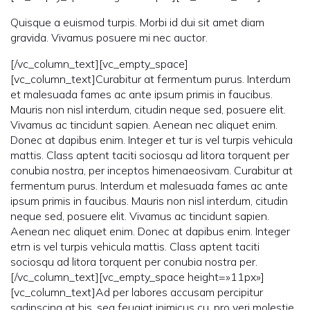
Quisque a euismod turpis. Morbi id dui sit amet diam
gravida. Vivamus posuere mi nec auctor.
[/vc_column_text][vc_empty_space]
[vc_column_text]Curabitur at fermentum purus. Interdum
et malesuada fames ac ante ipsum primis in faucibus.
Mauris non nisl interdum, citudin neque sed, posuere elit.
Vivamus ac tincidunt sapien. Aenean nec aliquet enim.
Donec at dapibus enim. Integer et tur is vel turpis vehicula
mattis. Class aptent taciti sociosqu ad litora torquent per
conubia nostra, per inceptos himenaeosivam. Curabitur at
fermentum purus. Interdum et malesuada fames ac ante
ipsum primis in faucibus. Mauris non nisl interdum, citudin
neque sed, posuere elit. Vivamus ac tincidunt sapien.
Aenean nec aliquet enim. Donec at dapibus enim. Integer
etrn is vel turpis vehicula mattis. Class aptent taciti
sociosqu ad litora torquent per conubia nostra per.
[/vc_column_text][vc_empty_space height=»11px»]
[vc_column_text]Ad per labores accusam percipitur
sadipscing at his, sea feugiat inimicus cu, pro veri molestie