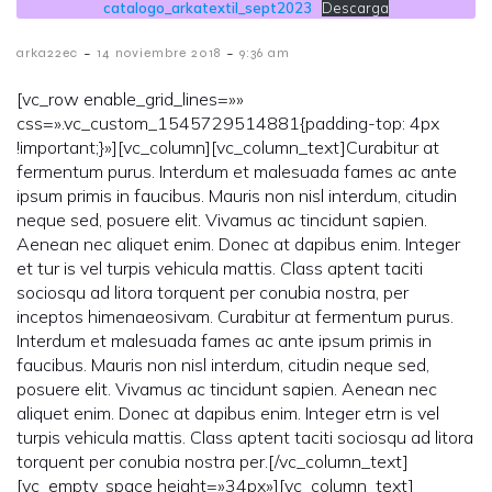
catalogo_arkatextil_sept2023
Descarga
-
-
arka22ec
14 noviembre 2018
9:36 am
[vc_row enable_grid_lines=»»
css=».vc_custom_1545729514881{padding-top: 4px
!important;}»][vc_column][vc_column_text]Curabitur at
fermentum purus. Interdum et malesuada fames ac ante
ipsum primis in faucibus. Mauris non nisl interdum, citudin
neque sed, posuere elit. Vivamus ac tincidunt sapien.
Aenean nec aliquet enim. Donec at dapibus enim. Integer
et tur is vel turpis vehicula mattis. Class aptent taciti
sociosqu ad litora torquent per conubia nostra, per
inceptos himenaeosivam. Curabitur at fermentum purus.
Interdum et malesuada fames ac ante ipsum primis in
faucibus. Mauris non nisl interdum, citudin neque sed,
posuere elit. Vivamus ac tincidunt sapien. Aenean nec
aliquet enim. Donec at dapibus enim. Integer etrn is vel
turpis vehicula mattis. Class aptent taciti sociosqu ad litora
torquent per conubia nostra per.[/vc_column_text]
[vc_empty_space height=»34px»][vc_column_text]