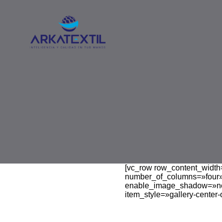
[vc_row row_content_width=
number_of_columns=»four»
enable_image_shadow=»no
item_style=»gallery-center