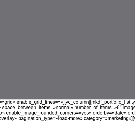
»grid» enable_grid_lines=»»][vc_column][mkdf_portfolio_list t
 space_between_items=»normal» number_of_items=»8″ image
» enable_image_rounded_corners=»yes» orderby=»date» or
-overlay» pagination_type=»load-more» category=»marketing»][