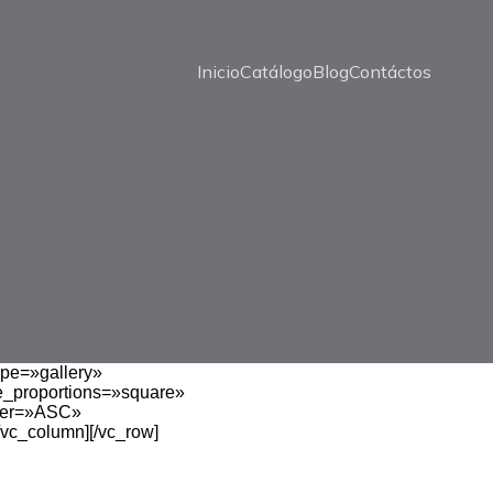
Inicio
Catálogo
Blog
Contáctos
ype=»gallery»
_proportions=»square»
der=»ASC»
/vc_column][/vc_row]