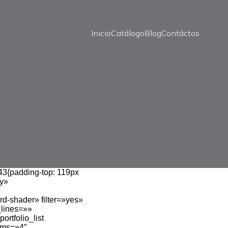
Inicio
Catálogo
Blog
Contáctos
3{padding-top: 119px
ry»
-shader» filter=»yes»
_lines=»»
rtfolio_list
ems=»4″