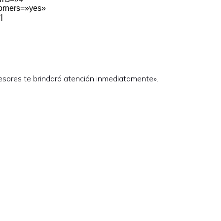
orners=»yes»
]
sesores te brindará atención inmediatamente».