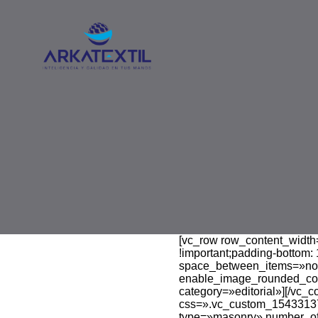
[vc_row row_content_width
!important;padding-bottom: 
space_between_items=»no
enable_image_rounded_corn
category=»editorial»][/vc_
css=».vc_custom_1543313726
type=»masonry» number_of