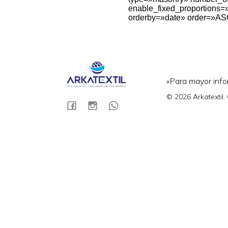
enable_fixed_proportion
orderby=»date» order=»ASC»
«Para mayor info
© 2026 Arkatextil