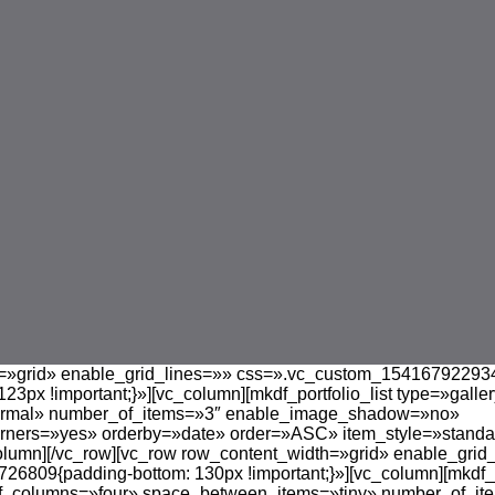
=»grid» enable_grid_lines=»» css=».vc_custom_154167922934
123px !important;}»][vc_column][mkdf_portfolio_list type=»galle
rmal» number_of_items=»3″ enable_image_shadow=»no»
ers=»yes» orderby=»date» order=»ASC» item_style=»standard
column][/vc_row][vc_row row_content_width=»grid» enable_grid
809{padding-bottom: 130px !important;}»][vc_column][mkdf_po
_columns=»four» space_between_items=»tiny» number_of_it